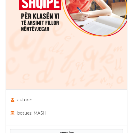
autorë:
botues: MASH