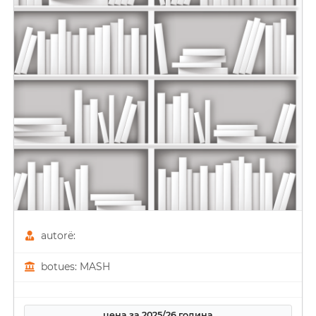
autorë:
botues: MASH
цена за 2025/26 година