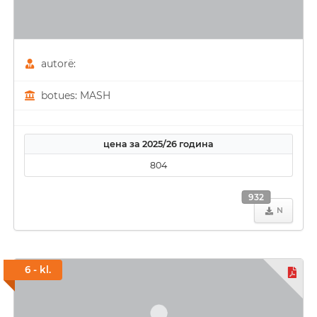
autorë:
botues: MASH
цена за 2025/26 година
804
932
N
6 - kl.