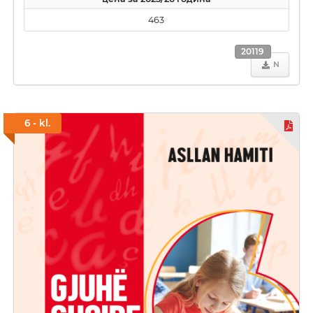
463
20119
N
6 - kl.