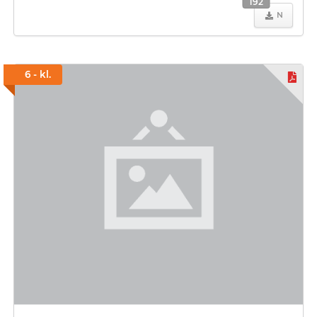
192
N
6 - kl.