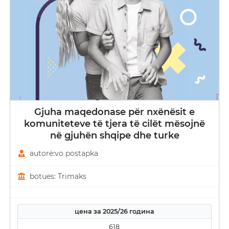
Gjuha maqedonase për nxënësit e
komuniteteve të tjera të cilët mësojnë
në gjuhën shqipe dhe turke
autorë:vo postapka
botues: Trimaks
цена за 2025/26 година
618