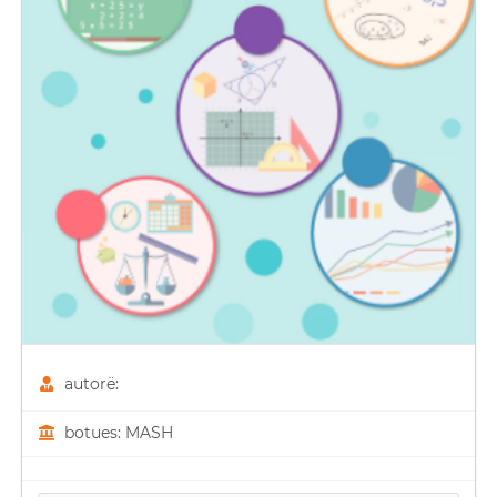
autorë:
botues: MASH