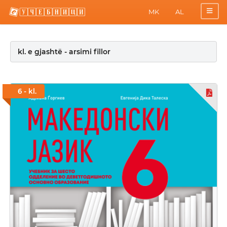
MK
AL
kl. e gjashtë - arsimi fillor
6 - kl.