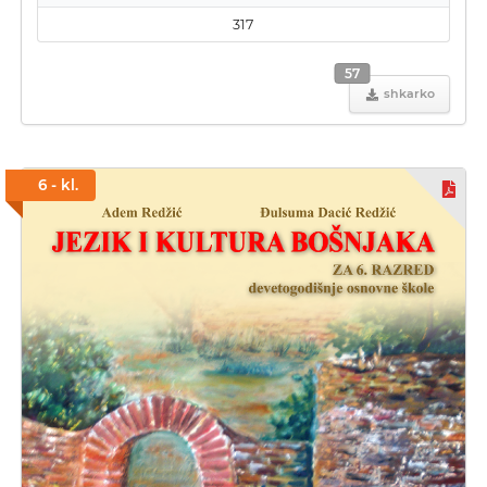
317
57
shkarko
6 - kl.