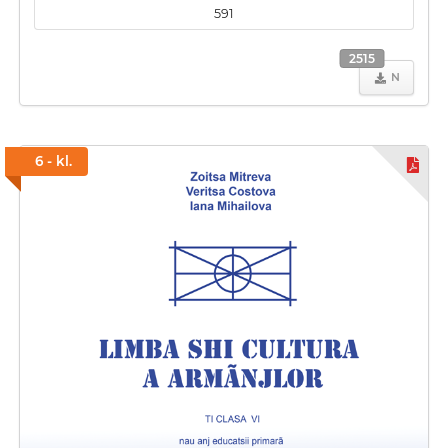
591
2515
N
6 - kl.