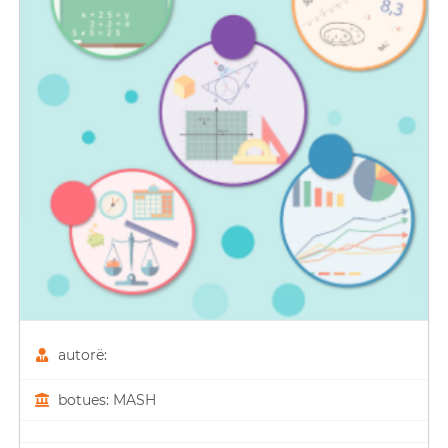
autorë:
botues: MASH