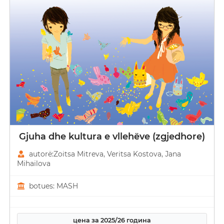
Gjuha dhe kultura e vllehëve (zgjedhore)
autorë:Zoitsa Mitreva, Veritsa Kostova, Јana
Mihailova
botues: MASH
цена за 2025/26 година