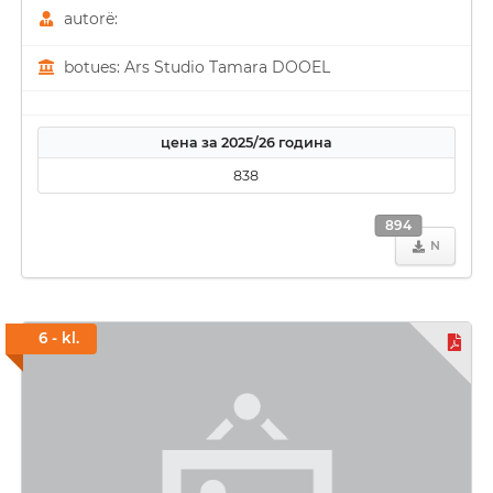
autorë:
botues: Ars Studio Tamara DOOEL
цена за 2025/26 година
838
894
N
6 - kl.