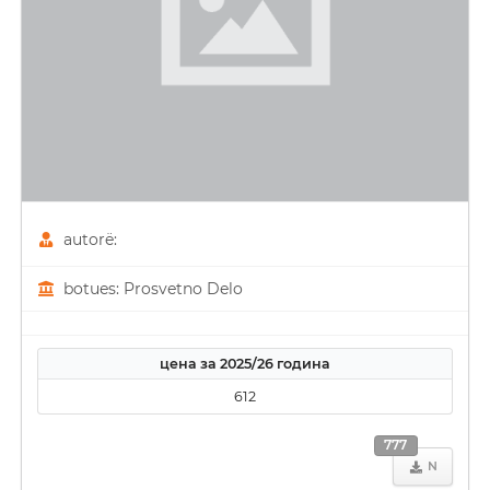
autorë:
botues: Prosvetno Delo
цена за 2025/26 година
612
777
N