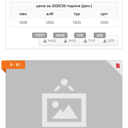
цена за 2025/26 година (ден.)
мак
алб
тур
срп
1200
1200
1200
1200
17957
4628
578
288
MAQ
SHQ
TUR
SER
6 - kl.