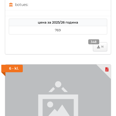
botues:
цена за 2025/26 година
769
348
N
6 - kl.