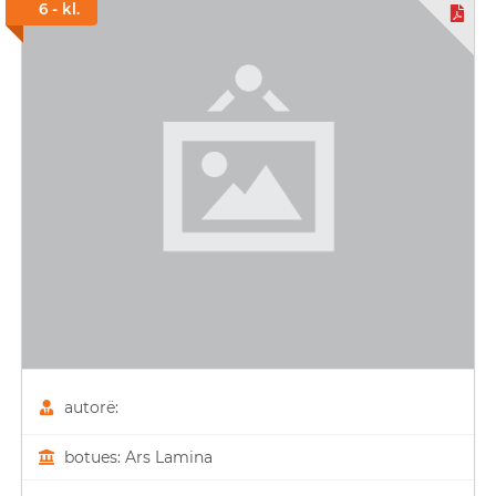
6 - kl.
autorë:
botues: Ars Lamina