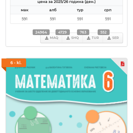
цена за 2025/26 година (ден.)
мак
алб
тур
срп
591
591
591
591
24964
4729
763
552
MAQ
SHQ
TUR
SER
6 - kl.