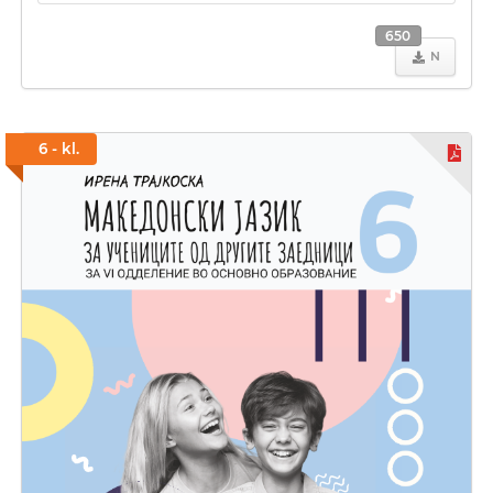
650
N
6 - kl.