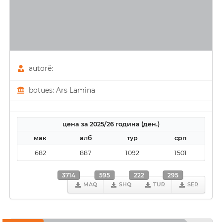
autorë:
botues: Ars Lamina
цена за 2025/26 година (ден.)
мак
алб
тур
срп
682
887
1092
1501
3714
595
222
295
MAQ
SHQ
TUR
SER