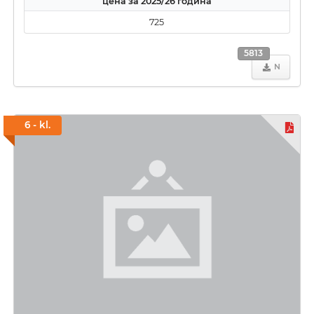
цена за 2025/26 година
725
5813
N
6 - kl.