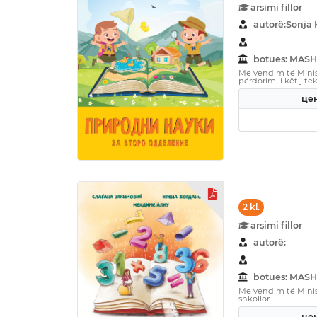
arsimi fillor
autorë:Sonja 
botues: MASH
Me vendim të Minist
përdorimi i këtij tek
цен
2 kl.
arsimi fillor
autorë:
botues: MASH
Me vendim të Minist
shkollor
цен