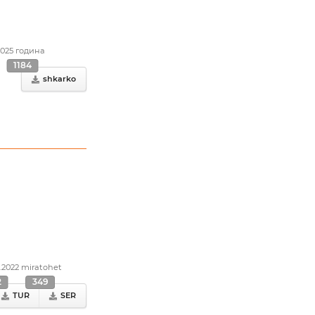
.2025 година
1184
shkarko
2.2022 miratohet
2
349
TUR
SER