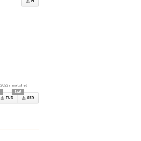
N
.2022 miratohet
146
TUR
SER