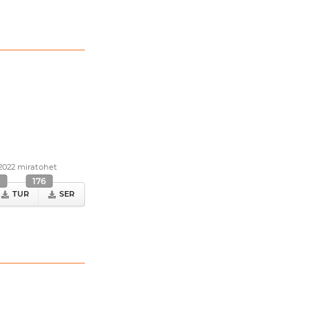
.2022 miratohet
9
176
TUR
SER