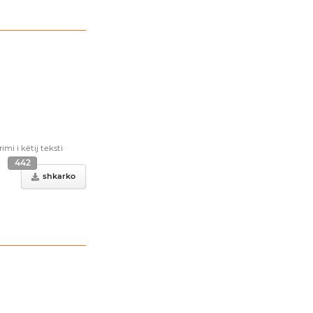
i i këtij teksti
442
shkarko