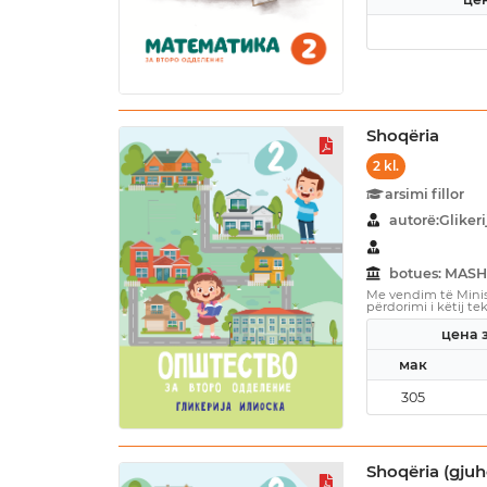
Shoqëria
2 kl.
arsimi fillor
autorë:Glikeri
botues: MASH
Me vendim të Minist
përdorimi i këtij tek
цена з
мак
305
Shoqëria (gju