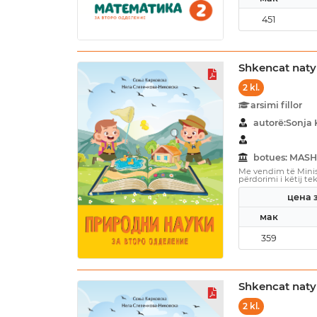
451
Shkencat naty
2 kl.
arsimi fillor
autorë:Sonja 
botues: MASH
Me vendim të Minist
përdorimi i këtij tek
цена з
мак
359
Shkencat naty
2 kl.