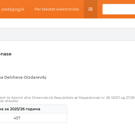
 pedagogjik
Për tekstet elektronike
onase
na Delcheva-Dizdarevikj
rit të Arsimit dhe Shkencës të Republikës së Maqedonisë nr. 26-1201/1 од 27.09
sti shkollor
а за 2025/26 година
457