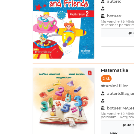
autorë:
botues:
Me vendim të Minist
miratohet përdorimi 
цен
Matematika
2 kl.
arsimi fillor
autorë:Slagj
botues: MASH
Me vendim të Minist
përdorimi i këtij tek
цена з
мак