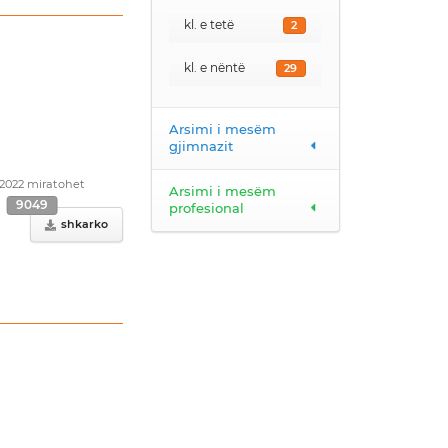
kl. e tetë
2
kl. e nëntë
29
Arsimi i mesëm
gjimnazit
.2022 miratohet
Arsimi i mesëm
9049
profesional
shkarko