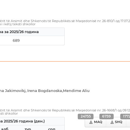
rit të Arsimit dhe Shkencës të Republikës së Maqedonisë nr. 26-810/1 од 17.07
i këtij teksti shkollor
а за 2025/26 година
689
ana Јakimovikj, Irena Bogdanoska,Mendime Aliu
rit të Arsimit dhe Shkencës të Republikës së Maqedonisë nr. 26-1668/1 од 09.1
sti shkollor
24755
6759
177
а 2025/26 година (ден.)
MAQ
SHQ
алб
тур
срп