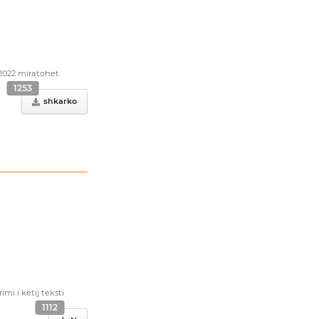
.2022 miratohet
1253
shkarko
i i këtij teksti
1112