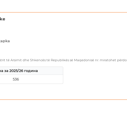
ake
stapka
rit të Arsimit dhe Shkencës të Republikës së Maqedonisë nr. miratohet përdorim
а за 2025/26 година
536