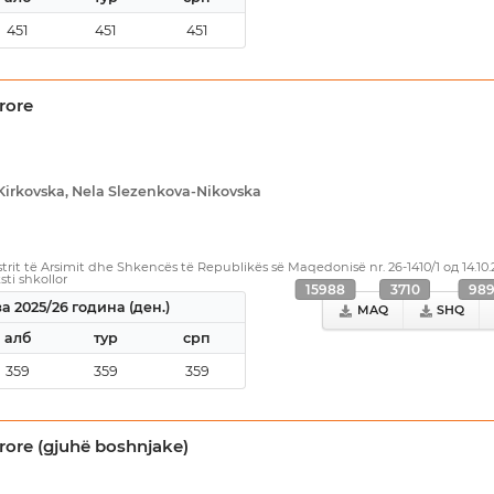
451
451
451
rore
Kirkovska, Nela Slezenkova-Nikovska
rit të Arsimit dhe Shkencës të Republikës së Maqedonisë nr. 26-1410/1 од 14.10
sti shkollor
15988
3710
98
а 2025/26 година (ден.)
MAQ
SHQ
алб
тур
срп
359
359
359
rore (gjuhë boshnjake)