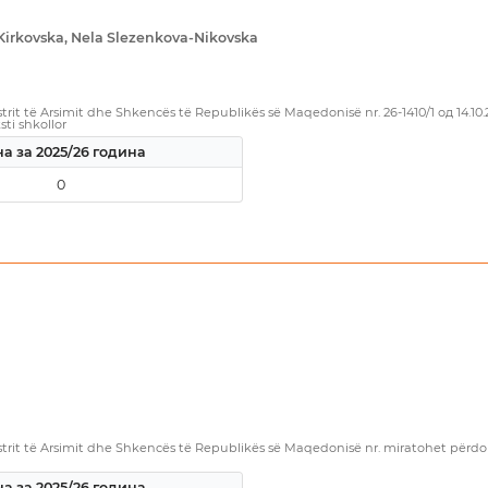
Kirkovska, Nela Slezenkova-Nikovska
rit të Arsimit dhe Shkencës të Republikës së Maqedonisë nr. 26-1410/1 од 14.10
sti shkollor
а за 2025/26 година
0
rit të Arsimit dhe Shkencës të Republikës së Maqedonisë nr. miratohet përdorim
а за 2025/26 година