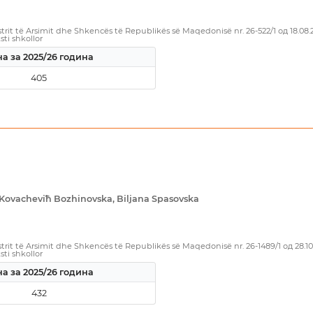
rit të Arsimit dhe Shkencës të Republikës së Maqedonisë nr. 26-522/1 од 18.08
sti shkollor
а за 2025/26 година
405
 Kovacheviћ Bozhinovska, Biljana Spasovska
rit të Arsimit dhe Shkencës të Republikës së Maqedonisë nr. 26-1489/1 од 28.1
sti shkollor
а за 2025/26 година
432