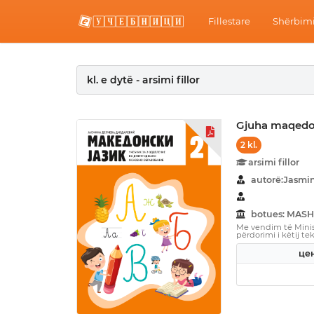
Fillestare
Shërbimi
kl. e dytë - arsimi fillor
Gjuha maqed
2 kl.
arsimi fillor
autorë:Јasmi
botues: MASH
Me vendim të Minist
përdorimi i këtij tek
цен