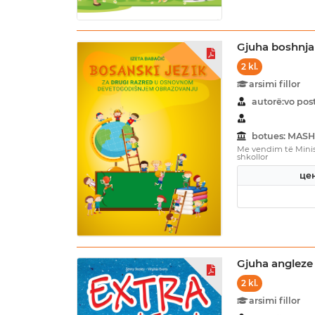
Gjuha boshnj
2 kl.
arsimi fillor
autorë:vo po
botues: MASH
Me vendim të Minist
shkollor
цен
Gjuha angleze
2 kl.
arsimi fillor