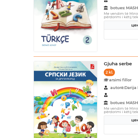
botues: MASH
Me vendim të Minist
përdorimi i këtij tek
цен
Gjuha serbe
2 kl.
arsimi fillor
autorë:Darija
botues: MASH
Me vendim të Minist
përdorimi i këtij tek
цен