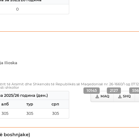
0
ja Ilioska
rit të Arsimit dhe Shkencës të Republikës së Maqedonisë nr. 26-1660/1 од 07.12
sti shkollor
10145
2127
556
а 2025/26 година (ден.)
MAQ
SHQ
алб
тур
срп
305
305
305
hë boshnjake)