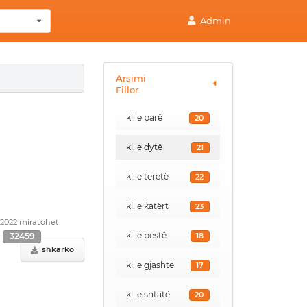
Admin
Arsimi
Fillor
kl. e parë
20
kl. e dytë
21
kl. e teretë
22
kl. e katërt
23
.2022 miratohet
kl. e pestë
18
32459
shkarko
kl. e gjashtë
17
kl. e shtatë
20