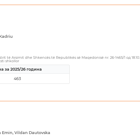
Kadriu
rit të Arsimit dhe Shkencës të Republikës së Maqedonisë nr. 26-1465/1 од 18.10
sti shkollor
а за 2025/26 година
463
 Emin, Vildan Dautovska