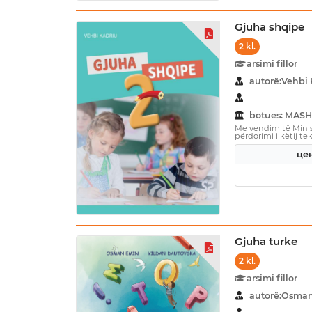
Gjuha shqipe
2 kl.
arsimi fillor
autorë:Vehbi 
botues: MASH
Me vendim të Minist
përdorimi i këtij tek
цен
Gjuha turke
2 kl.
arsimi fillor
autorë:Osman