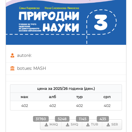
autorë:
botues: MASH
цена за 2025/26 година (ден.)
мак
алб
тур
срп
402
402
402
402
31760
5248
1145
435
MAQ
SHQ
TUR
SER