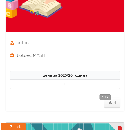
autorë:
botues: MASH
цена за 2025/26 година
0
913
N
3 - kl.