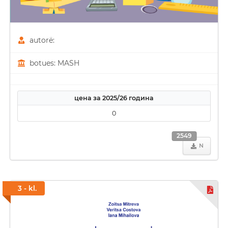
autorë:
botues: MASH
цена за 2025/26 година
0
2549
N
3 - kl.