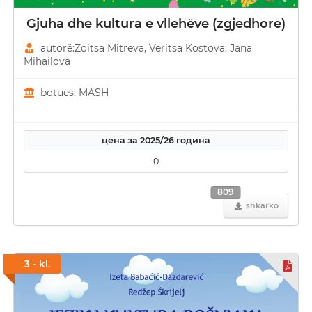
Gjuha dhe kultura e vllehëve (zgjedhore)
autorë:Zoitsa Mitreva, Veritsa Kostova, Јana
Mihailova
botues: MASH
цена за 2025/26 година
0
809
shkarko
3 - kl.