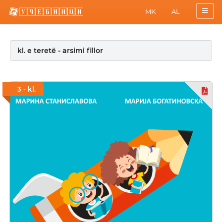
MK
AL
kl. e teretë - arsimi fillor
3 - kl.