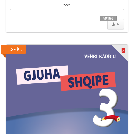
566
49166
N
3 - kl.