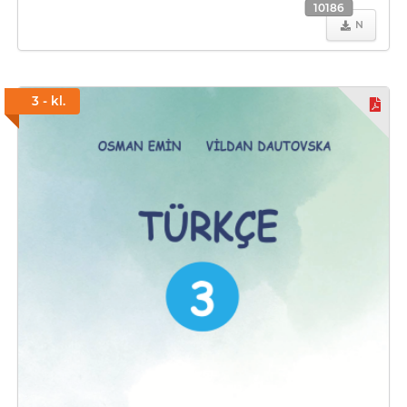
10186
N
3 - kl.