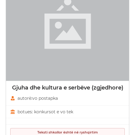
Gjuha dhe kultura e serbëve (zgjedhore)
autorë:vo postapka
botues: konkursot e vo tek
Teksti shkollor është në ryshqirtim