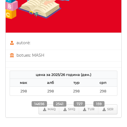
autorë:
botues: MASH
цена за 2025/26 година (ден.)
мак
алб
тур
срп
298
298
298
298
14656
2541
727
159
MAQ
SHQ
TUR
SER