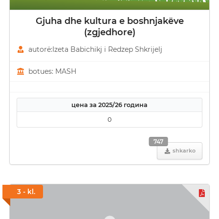
Gjuha dhe kultura e boshnjakëve
(zgjedhore)
autorë:Izeta Babichikj i Redzep Shkrijelj
botues: MASH
цена за 2025/26 година
0
747
shkarko
3 - kl.