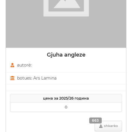
Gjuha angleze
autorë:
botues: Ars Lamina
цена за 2025/26 година
0
663
shkarko