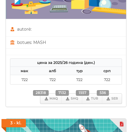
autorë:
botues: MASH
цена за 2025/26 година (ден.)
мак
алб
тур
срп
722
722
722
722
28318
7132
1557
536
MAQ
SHQ
TUR
SER
3 - kl.