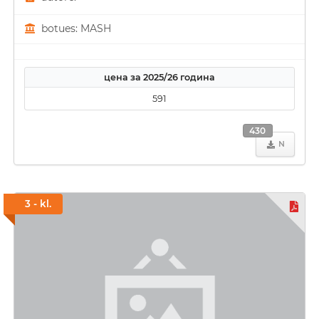
botues: MASH
цена за 2025/26 година
591
430
N
3 - kl.