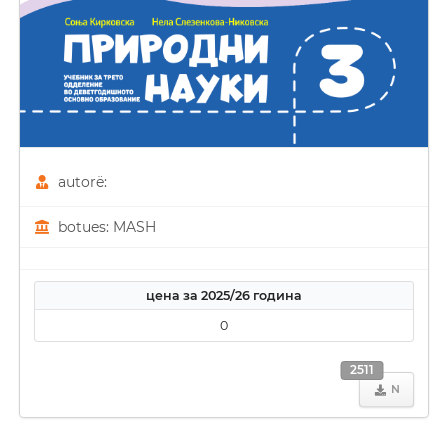
autorë:
botues: MASH
цена за 2025/26 година
0
2511
N