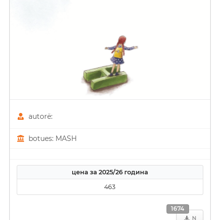
autorë:
botues: MASH
цена за 2025/26 година
463
1674
N