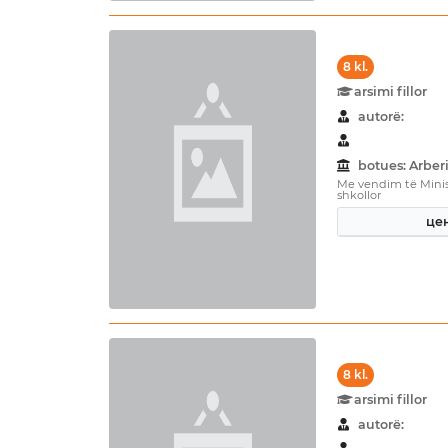
8 kl.
arsimi fillor
autorë:
botues: Arberi
Me vendim të Minist
shkollor
цен
8 kl.
arsimi fillor
autorë: