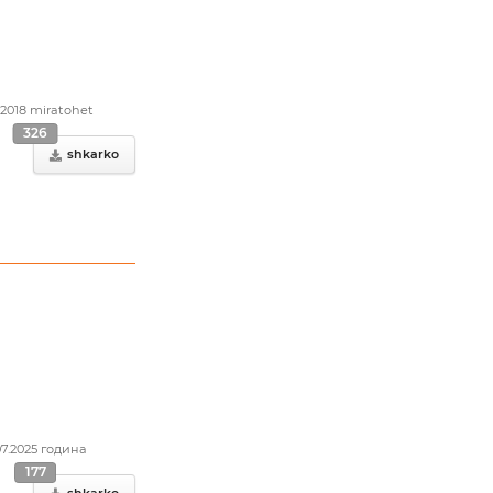
.2018 miratohet
326
shkarko
07.2025 година
177
shkarko