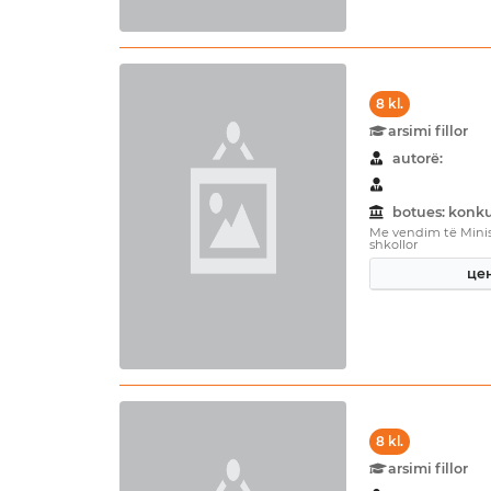
8 kl.
arsimi fillor
autorë:
botues: konku
Me vendim të Minist
shkollor
цен
8 kl.
arsimi fillor