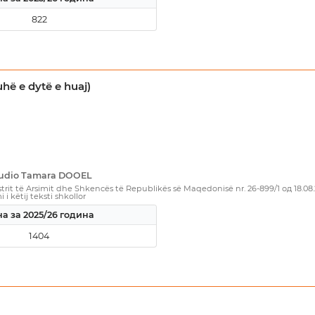
822
uhë e dytë e huaj)
Studio Tamara DOOEL
rit të Arsimit dhe Shkencës të Republikës së Maqedonisë nr. 26-899/1 од 18.08
i këtij teksti shkollor
а за 2025/26 година
1404