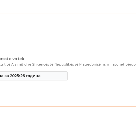
rsot e vo tek
rit të Arsimit dhe Shkencës të Republikës së Maqedonisë nr. miratohet përdorim
а за 2025/26 година