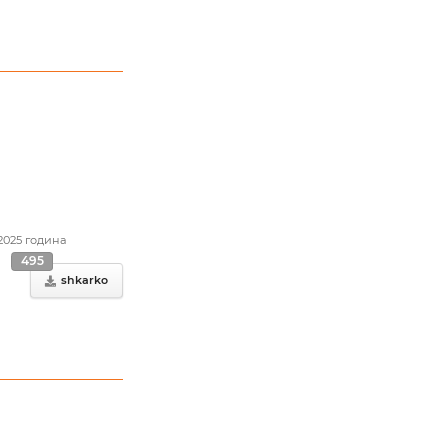
.2025 година
495
shkarko