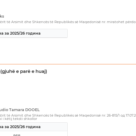
ks
rit të Arsimit dhe Shkencës të Republikës së Maqedonisë nr. miratohet përdorim
а за 2025/26 година
(gjuhë e parë e huaj)
Studio Tamara DOOEL
rit të Arsimit dhe Shkencës të Republikës së Maqedonisë nr. 26-815/1 од 17.07.
i këtij teksti shkollor
а за 2025/26 година
958