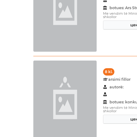
botues: Ars 
Me vendim të Minist
shkollor
цен
8 kl.
arsimi fillor
autorë:
botues: konku
Me vendim të Minist
shkollor
цен