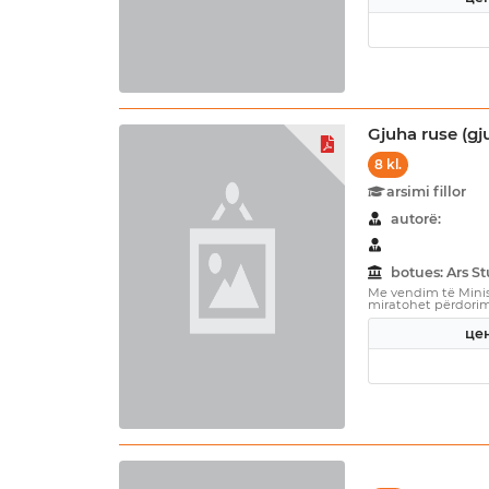
Gjuha ruse (gj
8 kl.
arsimi fillor
autorë:
botues: Ars 
Me vendim të Minist
miratohet përdorimi 
цен