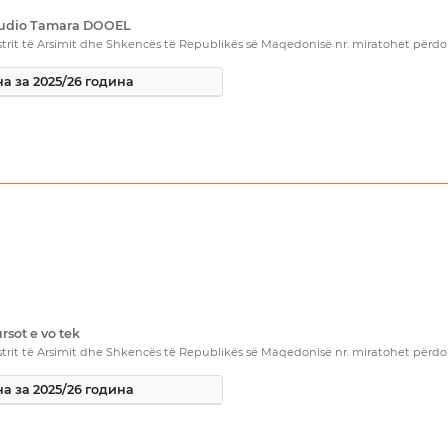
Studio Tamara DOOEL
rit të Arsimit dhe Shkencës të Republikës së Maqedonisë nr. miratohet përdorim
а за 2025/26 година
rsot e vo tek
rit të Arsimit dhe Shkencës të Republikës së Maqedonisë nr. miratohet përdorim
а за 2025/26 година