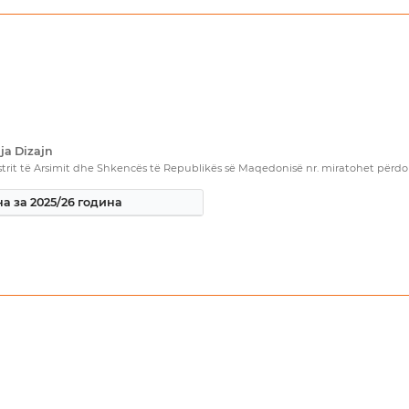
ja Dizajn
rit të Arsimit dhe Shkencës të Republikës së Maqedonisë nr. miratohet përdorim
а за 2025/26 година