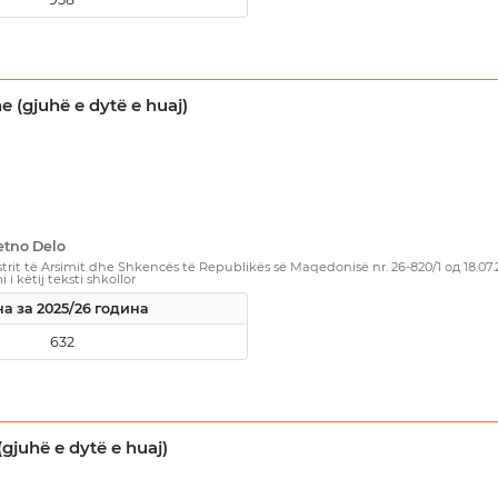
 (gjuhë e dytë e huaj)
etno Delo
rit të Arsimit dhe Shkencës të Republikës së Maqedonisë nr. 26-820/1 од 18.07
i këtij teksti shkollor
а за 2025/26 година
632
(gjuhë e dytë e huaj)