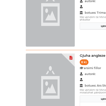
autorë:
botues: Trima
Me vendim të Minist
shkollor
цен
Gjuha angleze 
8 kl.
arsimi fillor
autorë:
botues: Ars 
Me vendim të Minist
miratohet përdorimi 
цен