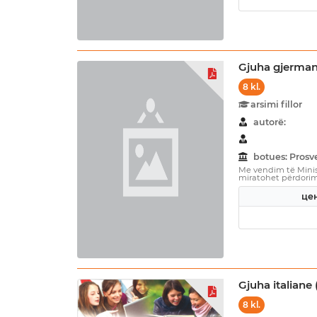
Gjuha gjermane
8 kl.
arsimi fillor
autorë:
botues: Prosv
Me vendim të Minist
miratohet përdorimi 
цен
Gjuha italiane 
8 kl.