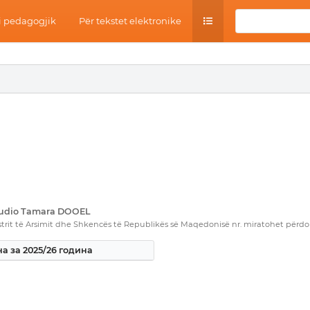
 pedagogjik
Për tekstet elektronike
Studio Tamara DOOEL
rit të Arsimit dhe Shkencës të Republikës së Maqedonisë nr. miratohet përdorim
а за 2025/26 година