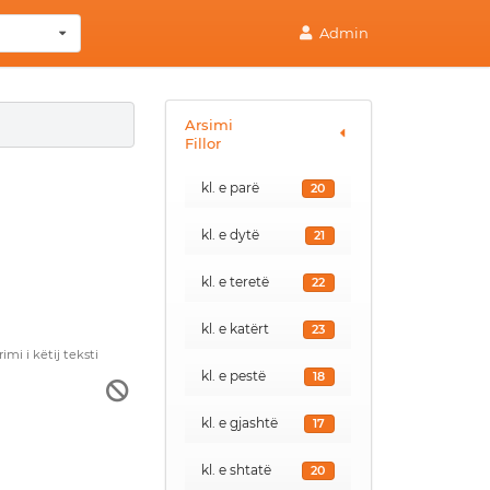
Admin
Arsimi
Fillor
kl. e parë
20
kl. e dytë
21
kl. e teretë
22
kl. e katërt
23
i i këtij teksti
kl. e pestë
18
kl. e gjashtë
17
kl. e shtatë
20