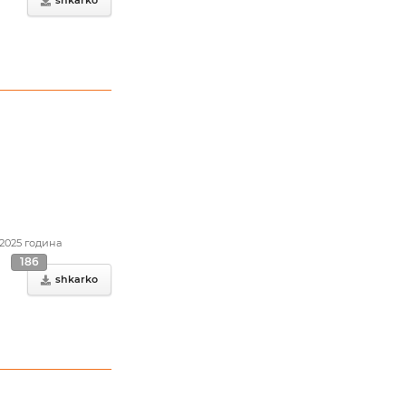
.2025 година
186
shkarko