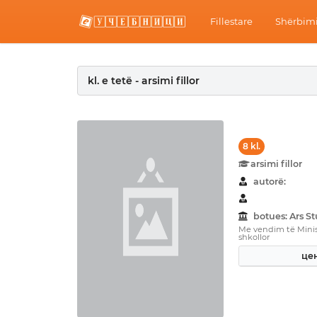
Fillestare
Shërbimi
kl. e tetë - arsimi fillor
8 kl.
arsimi fillor
autorë:
botues: Ars 
Me vendim të Minist
shkollor
цен