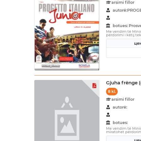
arsimi fillor
autorë:PROGE
botues: Prosv
Me vendim të Minist
përdorimi i këtij tek
цен
Gjuha frënge (
8 kl.
arsimi fillor
autorë:
botues:
Me vendim të Minist
miratohet përdorimi 
цен