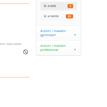
kl. e tetë
2
kl. e nëntë
29
Arsimi i mesëm
gjimnazit
i i këtij teksti
Arsimi i mesëm
profesional