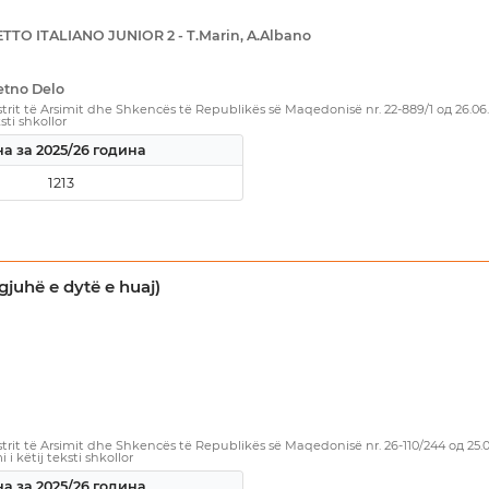
TTO ITALIANO JUNIOR 2 - T.Marin, A.Albano
etno Delo
rit të Arsimit dhe Shkencës të Republikës së Maqedonisë nr. 22-889/1 од 26.06
sti shkollor
а за 2025/26 година
1213
gjuhë e dytë e huaj)
rit të Arsimit dhe Shkencës të Republikës së Maqedonisë nr. 26-110/244 од 25.
i këtij teksti shkollor
а за 2025/26 година