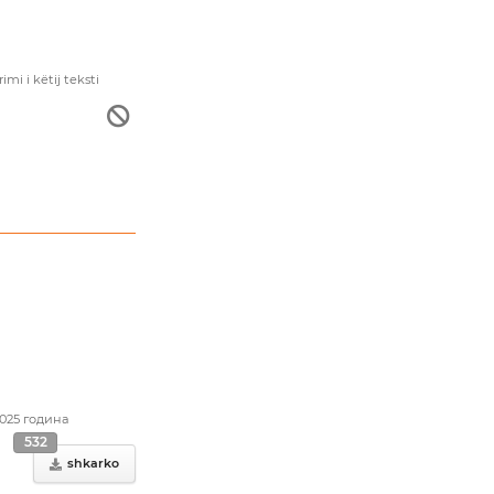
i i këtij teksti
2025 година
532
shkarko