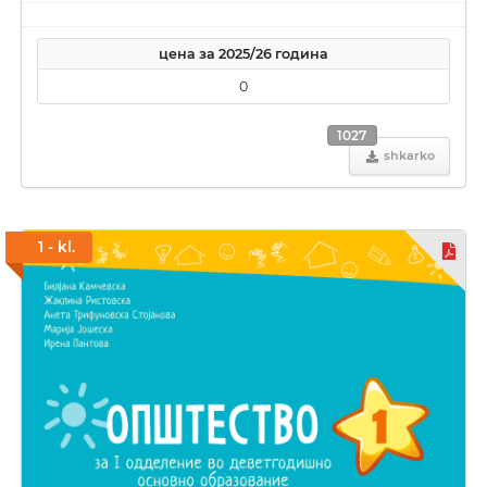
цена за 2025/26 година
0
1027
shkarko
1 - kl.