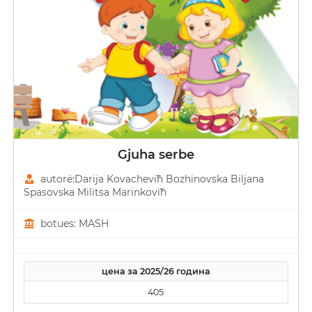
Gjuha serbe
autorë:Darija Kovacheviћ Bozhinovska Biljana
Spasovska Militsa Marinkoviћ
botues: MASH
цена за 2025/26 година
405