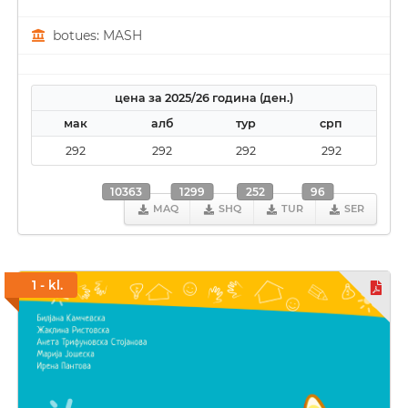
botues: MASH
цена за 2025/26 година (ден.)
мак
алб
тур
срп
292
292
292
292
10363
1299
252
96
MAQ
SHQ
TUR
SER
1 - kl.