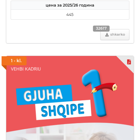
цена за 2025/26 година
445
32617
shkarko
1 - kl.