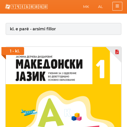
MK
AL
kl. e parë - arsimi fillor
1 - kl.