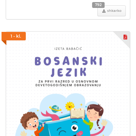
792
shkarko
1 - kl.