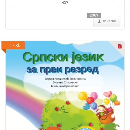
457
2067
shkarko
1 - kl.