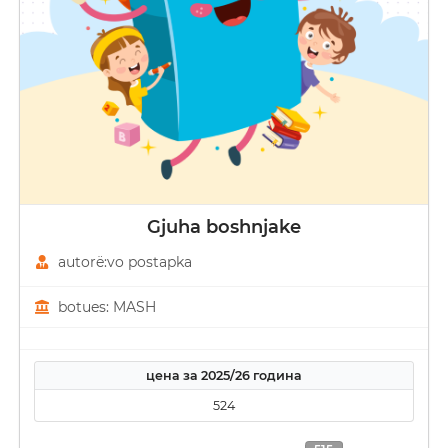
Gjuha boshnjake
autorë:vo postapka
botues: MASH
цена за 2025/26 година
524