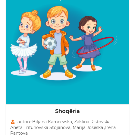
Shoqëria
autorë:Biljana Kamcevska, Zaklina Ristovska,
Aneta Trifunovska Stojanova, Marija Joseska ,Irena
Pantova