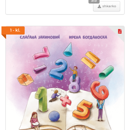
515
shkarko
1 - kl.