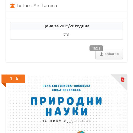
botues: Ars Lamina
цена за 2025/26 година
701
1691
shkarko
1 - kl.