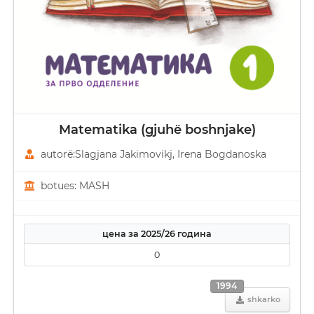
Matematika (gjuhë boshnjake)
autorë:Slagjana Јakimovikj, Irena Bogdanoska
botues: MASH
цена за 2025/26 година
0
1994
shkarko