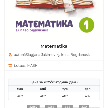
Matematika
autorë:Slagjana Јakimovikj, Irena Bogdanoska
botues: MASH
цена за 2025/26 година (ден.)
мак
алб
тур
срп
487
487
487
487
22157
4358
988
330