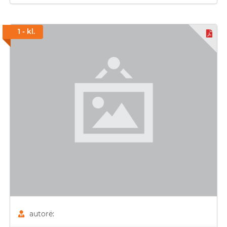
1 - kl.
autorë: