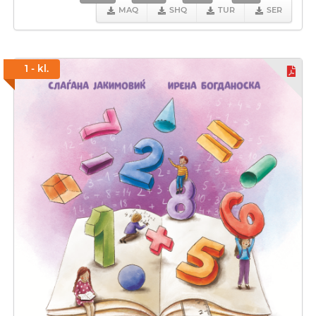
MAQ
SHQ
TUR
SER
1 - kl.