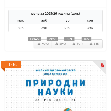
цена за 2025/26 година (ден.)
мак
алб
тур
срп
396
396
396
396
13945
2177
559
165
MAQ
SHQ
TUR
SER
1 - kl.