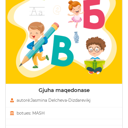
Gjuha maqedonase
autorë:Јasmina Delcheva-Dizdarevikj
botues: MASH