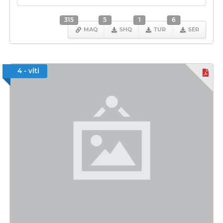
315
5
1
6
MAQ
SHQ
TUR
SER
4 - viti