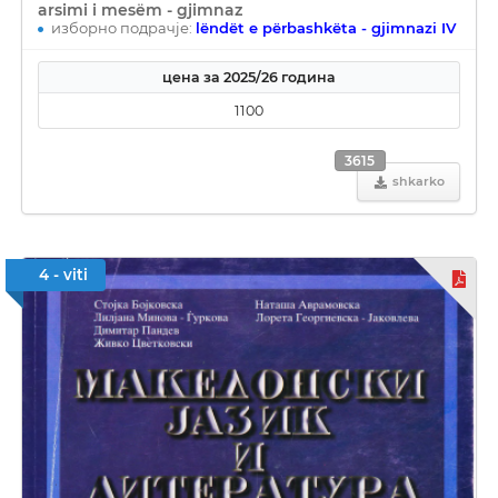
arsimi i mesëm - gjimnaz
изборно подрачје:
lëndët e përbashkëta - gjimnazi IV
цена за 2025/26 година
1100
3615
shkarko
4 - viti