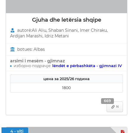
Gjuha dhe letërsia shqipe
autorë:Ali Aliu, Shaban Sinani, Imer Chiraku,
Ardijan Marashi, Idriz Metani
botues: Albas
arsimi i mesëm - gjimnaz
изборно подрачје:
lëndët e përbashkëta - gjimnazi IV
цена за 2025/26 година
1800
669
N
4 - viti