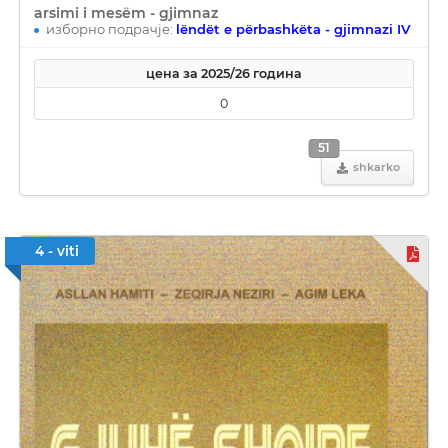
arsimi i mesëm - gjimnaz
изборно подрачје:
lëndët e përbashkëta - gjimnazi IV
цена за 2025/26 година
0
51
shkarko
4 - viti