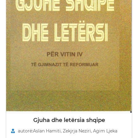
Gjuha dhe letërsia shqipe
autorë:Aslan Hamiti, Zekjrja Neziri, Agim Ljeka