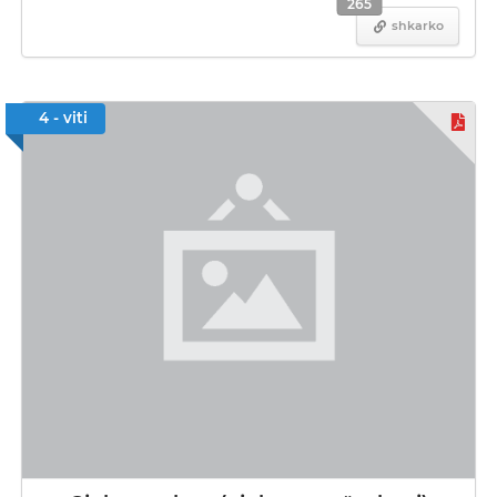
265
shkarko
4 - viti