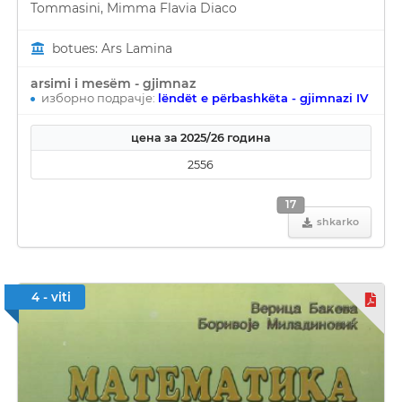
Tommasini, Mimma Flavia Diaco
botues: Ars Lamina
arsimi i mesëm - gjimnaz
изборно подрачје:
lëndët e përbashkëta - gjimnazi IV
цена за 2025/26 година
2556
17
shkarko
4 - viti