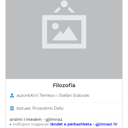
Filozofia
autorë:Kiril Temkov i Stefan Sidovski
botues: Prosvetno Delo
arsimi i mesëm - gjimnaz
изборно подрачје:
lëndët e përbashkëta - gjimnazi IV