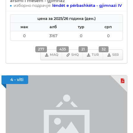
arsimi i mesëm - gjimnaz
изборно подрачје:
lëndët e përbashkëta - gjimnazi IV
цена за 2025/26 година (ден.)
мак
алб
тур
срп
0
3167
0
0
277
435
21
32
MAQ
SHQ
TUR
SER
4 - viti