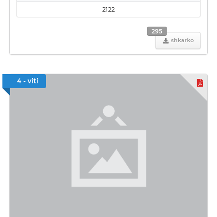
2122
295
shkarko
4 - viti