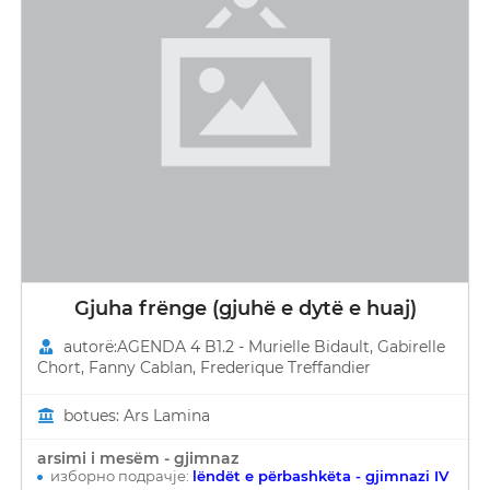
Gjuha frënge (gjuhë e dytë e huaj)
autorë:AGENDA 4 B1.2 - Murielle Bidault, Gabirelle
Chort, Fanny Cablan, Frederique Treffandier
botues: Ars Lamina
arsimi i mesëm - gjimnaz
изборно подрачје:
lëndët e përbashkëta - gjimnazi IV