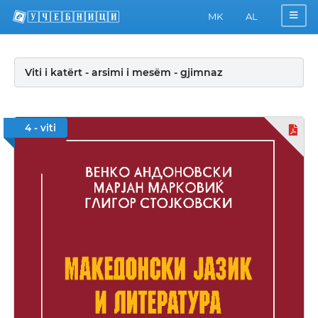
MK
AL
Viti i katërt - arsimi i mesëm - gjimnaz
4 - viti