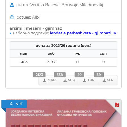
autorë:Veritsa Bakeva, Borivoje Miladinovikj
botues: Albi
arsimi i mesëm - gjimnaz
изборно подрачје:
lëndët e përbashkëta - gjimnazi IV
цена за 2025/26 година (ден.)
мак
алб
тур
срп
3183
3183
0
0
2123
338
20
39
MAQ
SHQ
TUR
SER
4 - viti