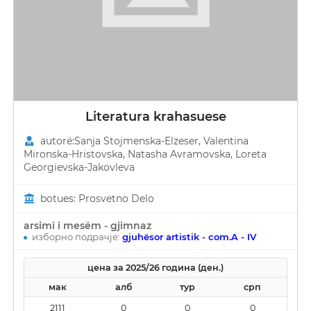
Literatura krahasuese
autorë:Sanja Stojmenska-Elzeser, Valentina
Mironska-Hristovska, Natasha Avramovska, Loreta
Georgievska-Јakovleva
botues: Prosvetno Delo
arsimi i mesëm - gjimnaz
изборно подрачје:
gjuhësor artistik - com.A - IV
цена за 2025/26 година (ден.)
мак
алб
тур
срп
2111
0
0
0