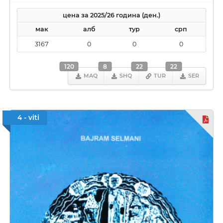
цена за 2025/26 година (ден.)
мак
алб
тур
срп
3167
0
0
0
120
8
22
22
MAQ
SHQ
TUR
SER
4 - viti