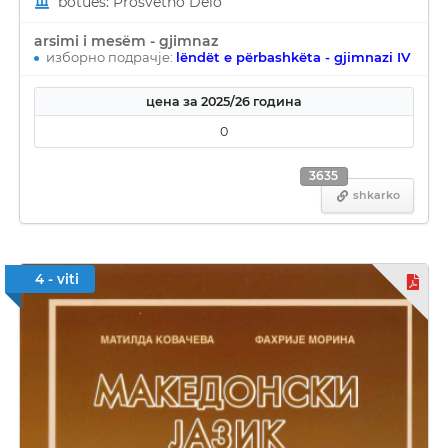
botues: Prosvetno Delo
arsimi i mesëm - gjimnaz
изборно подрачје:
lëndët e përbashkëta - gjimnazi IV
цена за 2025/26 година
0
3635
shkarko
4 - viti