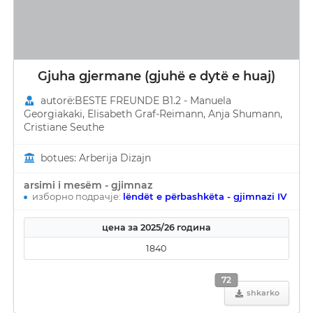
Gjuha gjermane (gjuhë e dytë e huaj)
autorë:BESTE FREUNDE B1.2 - Manuela
Georgiakaki, Elisabeth Graf-Reimann, Anja Shumann,
Cristiane Seuthe
botues: Arberija Dizajn
arsimi i mesëm - gjimnaz
изборно подрачје:
lëndët e përbashkëta - gjimnazi IV
цена за 2025/26 година
1840
72
shkarko