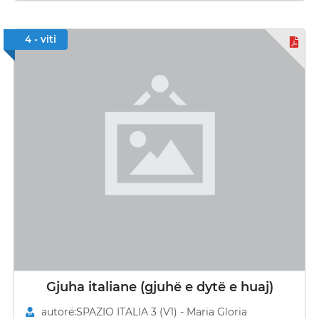
4 - viti
Gjuha italiane (gjuhë e dytë e huaj)
autorë:SPAZIO ITALIA 3 (V1) - Maria Gloria