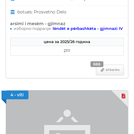
botues: Prosvetno Delo
arsimi i mesëm - gjimnaz
изборно подрачје:
lëndët e përbashkëta - gjimnazi IV
цена за 2025/26 година
2111
666
shkarko
4 - viti