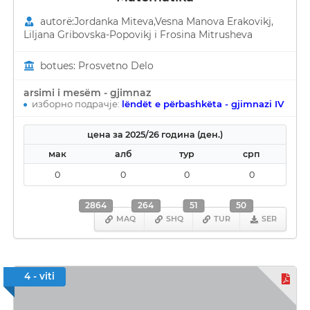
autorë:Јordanka Miteva,Vesna Manova Erakovikj,
Liljana Gribovska-Popovikj i Frosina Mitrusheva
botues: Prosvetno Delo
arsimi i mesëm - gjimnaz
изборно подрачје:
lëndët e përbashkëta - gjimnazi IV
цена за 2025/26 година (ден.)
мак
алб
тур
срп
0
0
0
0
2864
264
51
50
MAQ
SHQ
TUR
SER
4 - viti