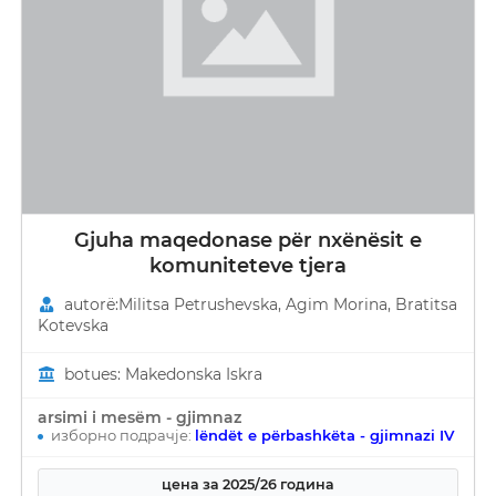
Gjuha maqedonase për nxënësit e
komuniteteve tjera
autorë:Militsa Petrushevska, Agim Morina, Bratitsa
Kotevska
botues: Makedonska Iskra
arsimi i mesëm - gjimnaz
изборно подрачје:
lëndët e përbashkëta - gjimnazi IV
цена за 2025/26 година