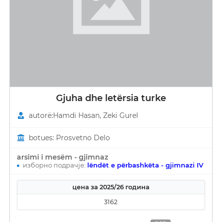
Gjuha dhe letërsia turke
autorë:Hamdi Hasan, Zeki Gurel
botues: Prosvetno Delo
arsimi i mesëm - gjimnaz
изборно подрачје:
lëndët e përbashkëta - gjimnazi IV
цена за 2025/26 година
3162