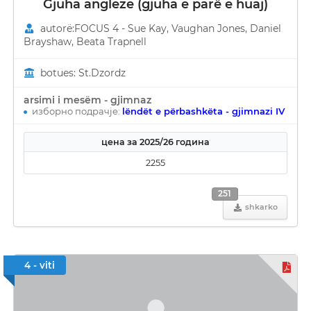
Gjuha angleze (gjuha e parë e huaj)
autorë:FOCUS 4 - Sue Kay, Vaughan Jones, Daniel
Brayshaw, Beata Trapnell
botues: St.Dzordz
arsimi i mesëm - gjimnaz
изборно подрачје:
lëndët e përbashkëta - gjimnazi IV
цена за 2025/26 година
2255
251
shkarko
4 - viti