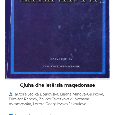
Gjuha dhe letërsia maqedonase
autorë:Stojka Bojkovska, Liljana Minova-Gjurkova,
Dimitar Pandev, Zhivko Tsvetkovski, Natasha
Avramovska, Loreta Georgievska Јakovleva