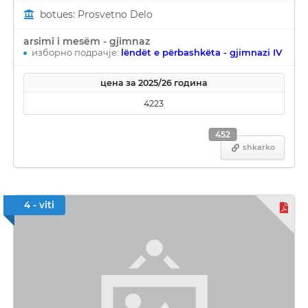
botues: Prosvetno Delo
arsimi i mesëm - gjimnaz
изборно подрачје:
lëndët e përbashkëta - gjimnazi IV
цена за 2025/26 година
4223
452
shkarko
4 - viti